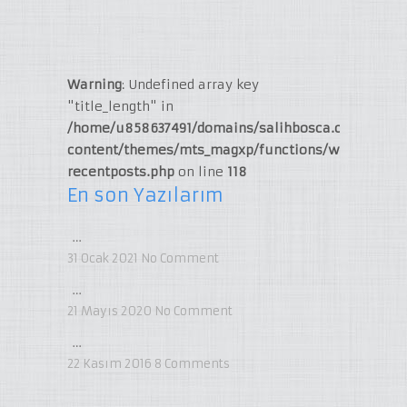
Warning
: Undefined array key
"title_length" in
/home/u858637491/domains/salihbosca.com/publi
content/themes/mts_magxp/functions/widget-
recentposts.php
on line
118
En son Yazılarım
…
31 Ocak 2021
No Comment
…
21 Mayıs 2020
No Comment
…
22 Kasım 2016
8
Comments