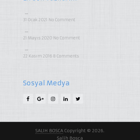
…
31 Ocak 2021
No Comment
…
21 Mayıs 2020
No Comment
…
22 Kasım 2016
8
Comments
Sosyal Medya
SALIH BOSCA
Copyright © 2026.
Salih Bosca