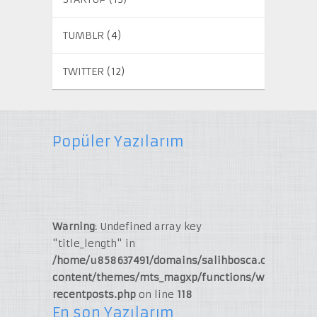
TUMBLR
(4)
TWITTER
(12)
Popüler Yazılarım
Warning
: Undefined array key
"title_length" in
/home/u858637491/domains/salihbosca.com/publi
content/themes/mts_magxp/functions/widget-
recentposts.php
on line
118
En son Yazılarım