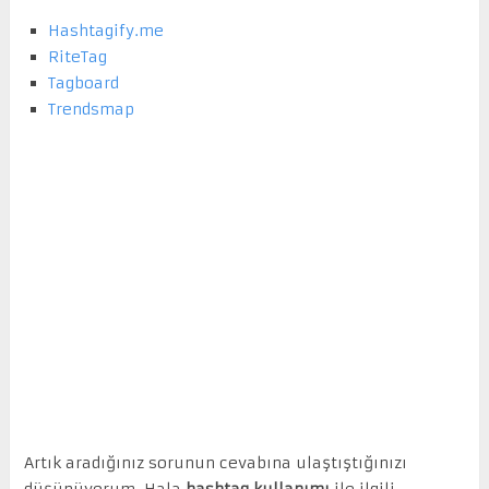
Hashtagify.me
RiteTag
Tagboard
Trendsmap
Artık aradığınız sorunun cevabına ulaştıştığınızı
düşünüyorum. Hala
hashtag kullanımı
ile ilgili