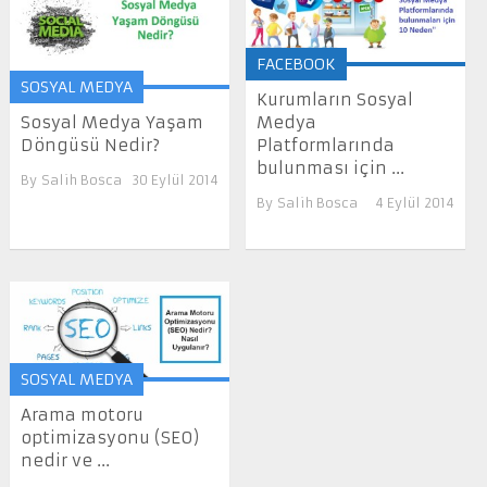
FACEBOOK
SOSYAL MEDYA
Kurumların Sosyal
Medya
Sosyal Medya Yaşam
Platformlarında
Döngüsü Nedir?
bulunması için ...
By
Salih Bosca
30 Eylül 2014
By
Salih Bosca
4 Eylül 2014
SOSYAL MEDYA
Arama motoru
optimizasyonu (SEO)
nedir ve ...