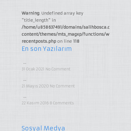
Warning
: Undefined array key
"title_length" in
/home/u858637491/domains/salihbosca.com/publi
content/themes/mts_magxp/functions/widget-
recentposts.php
on line
118
En son Yazılarım
…
31 Ocak 2021
No Comment
…
21 Mayıs 2020
No Comment
…
22 Kasım 2016
8
Comments
Sosyal Medya