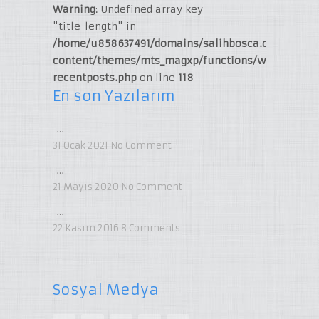
Warning
: Undefined array key
"title_length" in
/home/u858637491/domains/salihbosca.com/publi
content/themes/mts_magxp/functions/widget-
recentposts.php
on line
118
En son Yazılarım
…
31 Ocak 2021
No Comment
…
21 Mayıs 2020
No Comment
…
22 Kasım 2016
8
Comments
Sosyal Medya