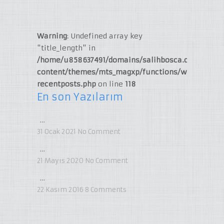
Warning
: Undefined array key
"title_length" in
/home/u858637491/domains/salihbosca.com/publi
content/themes/mts_magxp/functions/widget-
recentposts.php
on line
118
En son Yazılarım
…
31 Ocak 2021
No Comment
…
21 Mayıs 2020
No Comment
…
22 Kasım 2016
8
Comments