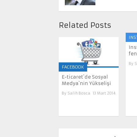
Related Posts
INS
Ins
fen
By
S
FACEBOOK
E-ticaret`de Sosyal
Medya`nin Yükselişi
By
Salih Bosca
13 Mart 2014