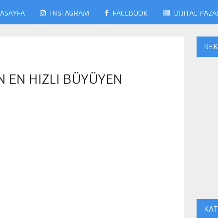
ASAYFA
INSTAGRAM
FACEBOOK
DIJITAL PAZ
RE
 EN HIZLI BÜYÜYEN
KAT