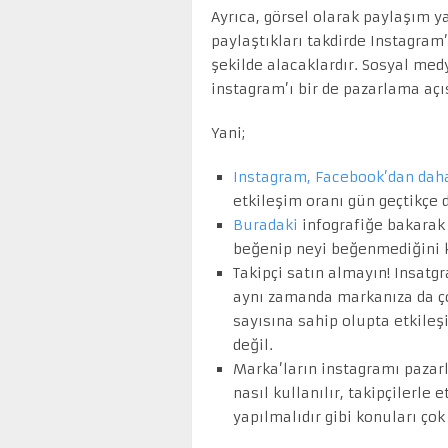
Ayrıca, görsel olarak paylaşım y
paylaştıkları takdirde Instagram’
şekilde alacaklardır. Sosyal medy
instagram’ı bir de pazarlama aç
Yani;
Instagram, Facebook’dan dah
etkileşim oranı gün geçtikçe 
Buradaki
infografiğe bakarak 
beğenip neyi beğenmediğini k
Takipçi satın almayın! Insatg
aynı zamanda markanıza da çok
sayısına sahip olupta etkileş
değil.
Marka’ların instagramı pazarl
nasıl kullanılır, takipçilerle
yapılmalıdır gibi konuları çok