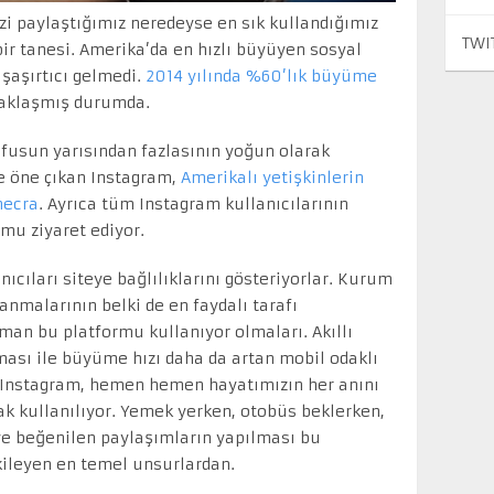
zi paylaştığımız neredeyse en sık kullandığımız
TWI
ir tanesi. Amerika’da en hızlı büyüyen sosyal
şaşırtıcı gelmedi.
2014 yılında %60’lık büyüme
 yaklaşmış durumda.
ufusun yarısından fazlasının yoğun olarak
le öne çıkan Instagram,
Amerikalı yetişkinlerin
mecra
. Ayrıca tüm Instagram kullanıcılarının
mu ziyaret ediyor.
nıcıları siteye bağlılıklarını gösteriyorlar. Kurum
anmalarının belki de en faydalı tarafı
aman bu platformu kullanıyor olmaları. Akıllı
ması ile büyüme hızı daha da artan mobil odaklı
 Instagram, hemen hemen hayatımızın her anını
ak kullanılıyor. Yemek yerken, otobüs beklerken,
 ve beğenilen paylaşımların yapılması bu
kileyen en temel unsurlardan.