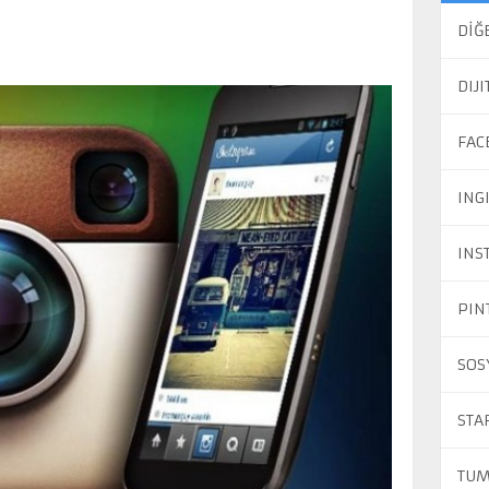
DİĞ
DIJ
FAC
ING
INS
PIN
SOS
STA
TUM