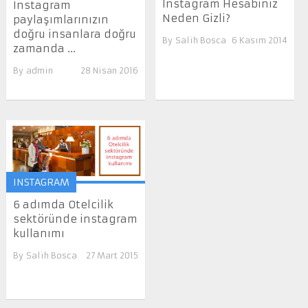
Instagram Hesabınız
Instagram
Neden Gizli?
paylaşımlarınızın
doğru insanlara doğru
By
Salih Bosca
6 Kasım 2014
zamanda ...
By
admin
28 Nisan 2016
INSTAGRAM
6 adımda Otelcilik
sektöründe instagram
kullanımı
By
Salih Bosca
27 Mart 2015