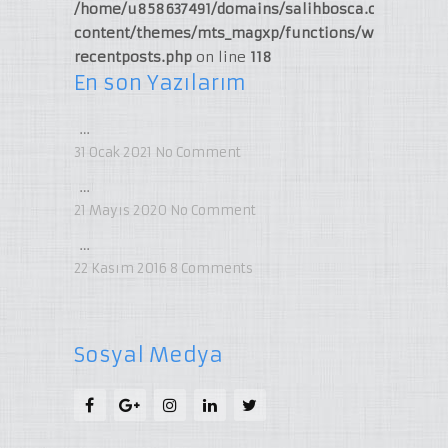
/home/u858637491/domains/salihbosca.com/publi
content/themes/mts_magxp/functions/widget-
recentposts.php
on line
118
En son Yazılarım
…
31 Ocak 2021
No Comment
…
21 Mayıs 2020
No Comment
…
22 Kasım 2016
8
Comments
Sosyal Medya