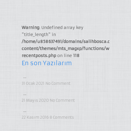
Warning
: Undefined array key
"title_length" in
/home/u858637491/domains/salihbosca.com/publi
content/themes/mts_magxp/functions/widget-
recentposts.php
on line
118
En son Yazılarım
…
31 Ocak 2021
No Comment
…
21 Mayıs 2020
No Comment
…
22 Kasım 2016
8
Comments