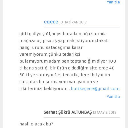
Yanıtla
egece
10 HAZIRAN 2017
gitti gidiyor,n11,hepsiburada mağazlarında
mağaza açıp satış yapmak istiyorum,fakat
hangi ürünü satacağıma karar
veremiyorum,çünkü tedarikçi
bulamıyorum,adam ben toptancığım diyor 100
tl bana sattığı bir ürün o dediğim sitelerde 40
50 tl ye satılıyor,1.el tedarikçilere ihtiyacım
car..ufak bir sermayem var..yardım ve
fikirlerinizi bekliyorum..
butikegece@gmail.com
Yanıtla
Serhat Şükrü ALTUNBAŞ
13 MAYIS 2018
nasil olacak bu?