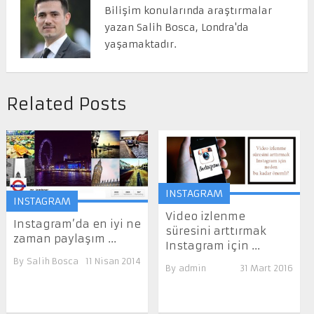
Bilişim konularında araştırmalar
yazan Salih Bosca, Londra'da
yaşamaktadır.
Related Posts
INSTAGRAM
INSTAGRAM
Video izlenme
Instagram’da en iyi ne
süresini arttırmak
zaman paylaşım ...
Instagram için ...
By
Salih Bosca
11 Nisan 2014
By
admin
31 Mart 2016