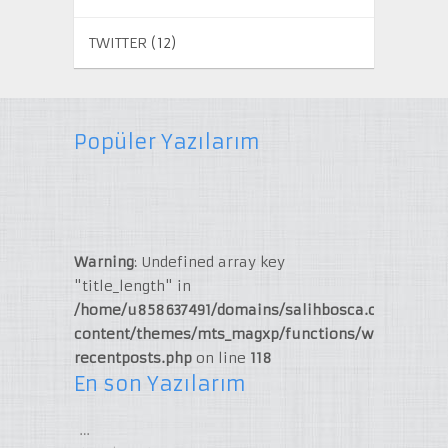
TWITTER
(12)
Popüler Yazılarım
Warning
: Undefined array key
"title_length" in
/home/u858637491/domains/salihbosca.com/publi
content/themes/mts_magxp/functions/widget-
recentposts.php
on line
118
En son Yazılarım
…