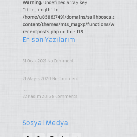
Warning
: Undefined array key
"title_length" in
/home/u858637491/domains/salihbosca.com/publi
content/themes/mts_magxp/functions/widget-
recentposts.php
on line
118
En son Yazılarım
…
31 Ocak 2021
No Comment
…
21 Mayıs 2020
No Comment
…
22 Kasım 2016
8
Comments
Sosyal Medya