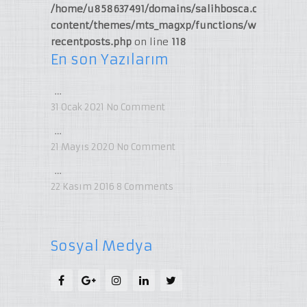
/home/u858637491/domains/salihbosca.com/publi
content/themes/mts_magxp/functions/widget-
recentposts.php
on line
118
En son Yazılarım
…
31 Ocak 2021
No Comment
…
21 Mayıs 2020
No Comment
…
22 Kasım 2016
8
Comments
Sosyal Medya