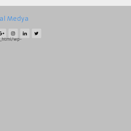
al Medya
c_html/wp-