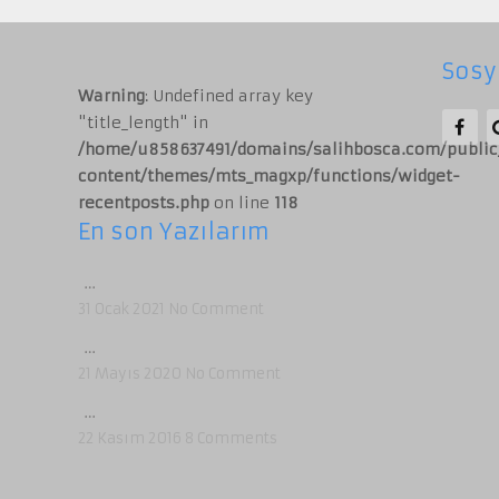
Sosy
Warning
: Undefined array key
"title_length" in
/home/u858637491/domains/salihbosca.com/publi
content/themes/mts_magxp/functions/widget-
recentposts.php
on line
118
En son Yazılarım
…
31 Ocak 2021
No Comment
…
21 Mayıs 2020
No Comment
…
22 Kasım 2016
8
Comments