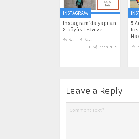
INSTAGRAM
INS
Instagram’da yapılan
5 
8 büyük hata ve ...
Ins
Nas
By
Salih Bosca
By
S
18 Ağustos 2015
Leave a Reply