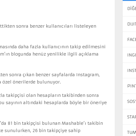
DİĞ
DIJ
ettikten sonra benzer kullanıcıları listeleyen
FAC
asında daha fazla kullanıcının takip edilmesini
am’ın blogunda henüz yenilikle ilgili açıklama
ING
INS
kten sonra çıkan benzer sayfalarda Instagram,
a özel önerilerde bulunuyor.
PIN
la takipçisi olan hesapların takibinden sonra
SOS
bu sayının altındaki hesaplarda böyle bir öneriye
STA
da 81 bin takipçisi bulunan Mashable’ı takibin
e sunulurken, 26 bin takipçiye sahip
TUM