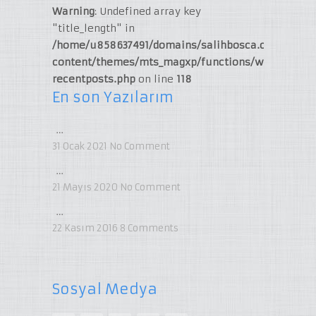
Warning
: Undefined array key
"title_length" in
/home/u858637491/domains/salihbosca.com/publi
content/themes/mts_magxp/functions/widget-
recentposts.php
on line
118
En son Yazılarım
…
31 Ocak 2021
No Comment
…
21 Mayıs 2020
No Comment
…
22 Kasım 2016
8
Comments
Sosyal Medya