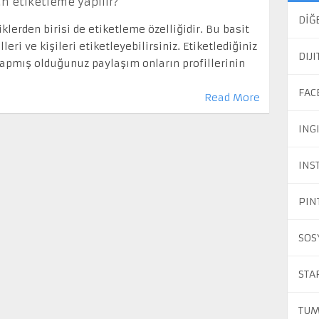
n etiketleme yapılır?
DİĞ
iklerden birisi de etiketleme özelliğidir. Bu basit
leri ve kişileri etiketleyebilirsiniz. Etiketlediğiniz
DIJ
 yapmış olduğunuz paylaşım onların profillerinin
FAC
Read More
ING
INS
PIN
SOS
STA
TUM