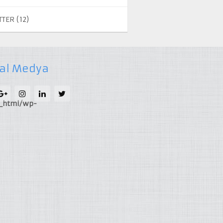
TTER
(12)
al Medya
c_html/wp-