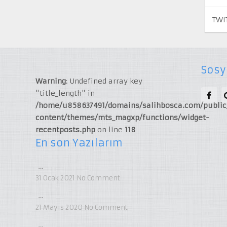
TWI
Sosy
Warning
: Undefined array key
"title_length" in
/home/u858637491/domains/salihbosca.com/publi
content/themes/mts_magxp/functions/widget-
recentposts.php
on line
118
En son Yazılarım
…
31 Ocak 2021
No Comment
…
21 Mayıs 2020
No Comment
…