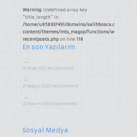
Warning
: Undefined array key
"title_length" in
/home/u858637491/domains/salihbosca.com/publi
content/themes/mts_magxp/functions/widget-
recentposts.php
on line
118
En son Yazılarım
…
31 Ocak 2021
No Comment
…
21 Mayıs 2020
No Comment
…
22 Kasım 2016
8
Comments
Sosyal Medya