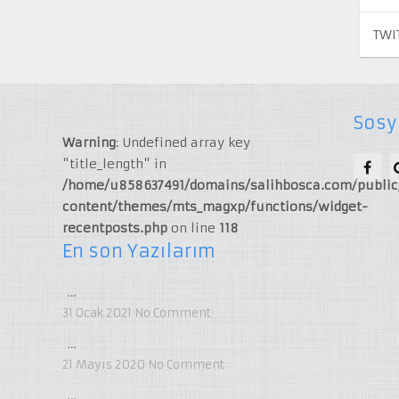
TWI
Sosy
Warning
: Undefined array key
"title_length" in
/home/u858637491/domains/salihbosca.com/publi
content/themes/mts_magxp/functions/widget-
recentposts.php
on line
118
En son Yazılarım
…
31 Ocak 2021
No Comment
…
21 Mayıs 2020
No Comment
…