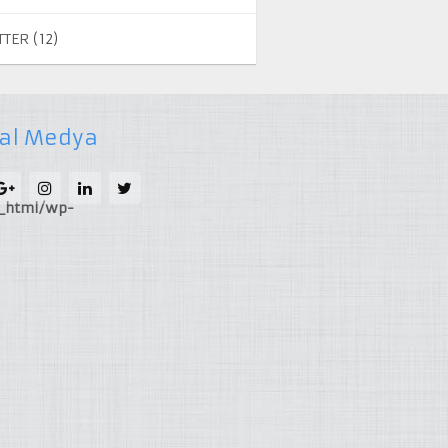
TTER
(12)
al Medya
c_html/wp-