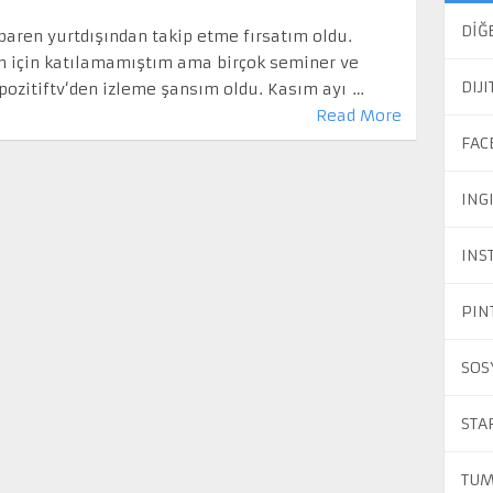
DİĞ
baren yurtdışından takip etme fırsatım oldu.
ım için katılamamıştım ama birçok seminer ve
DIJ
k pozitiftv‘den izleme şansım oldu. Kasım ayı …
Read More
FAC
ING
INS
PIN
SOS
STA
TUM