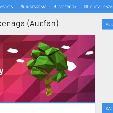
ASAYFA
INSTAGRAM
FACEBOOK
DIJITAL PAZ
kenaga (Aucfan)
RE
KAT