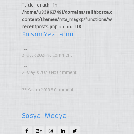
"title_length" in
/home/u858637491/domains/salihbosca.com/publi
content/themes/mts_magxp/functions/widget-
recentposts.php
on line
118
En son Yazılarım
…
31 Ocak 2021
No Comment
…
21 Mayıs 2020
No Comment
…
22 Kasım 2016
8
Comments
Sosyal Medya