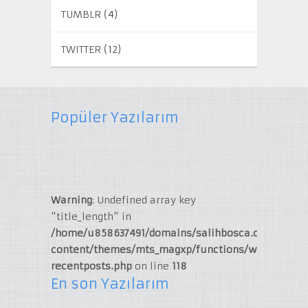
TUMBLR
(4)
TWITTER
(12)
Popüler Yazılarım
Warning
: Undefined array key
"title_length" in
/home/u858637491/domains/salihbosca.com/publi
content/themes/mts_magxp/functions/widget-
recentposts.php
on line
118
En son Yazılarım