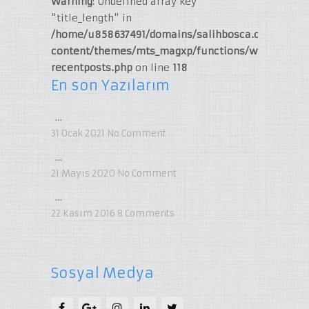
Warning
: Undefined array key
"title_length" in
/home/u858637491/domains/salihbosca.com/publi
content/themes/mts_magxp/functions/widget-
recentposts.php
on line
118
En son Yazılarım
…
31 Ocak 2021
No Comment
…
21 Mayıs 2020
No Comment
…
22 Kasım 2016
8
Comments
Sosyal Medya