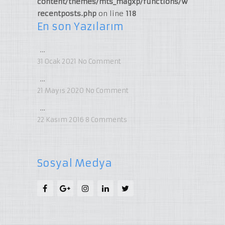
content/themes/mts_magxp/functions/widget-
recentposts.php
on line
118
En son Yazılarım
…
31 Ocak 2021
No Comment
…
21 Mayıs 2020
No Comment
…
22 Kasım 2016
8
Comments
Sosyal Medya