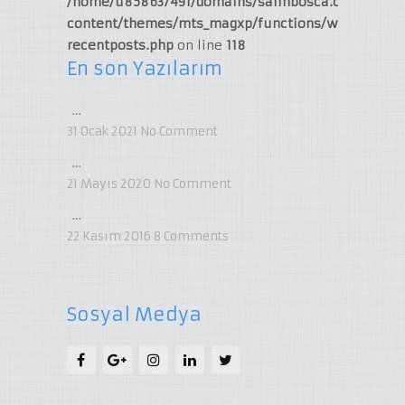
/home/u858637491/domains/salihbosca.com/publi
content/themes/mts_magxp/functions/widget-
recentposts.php
on line
118
En son Yazılarım
…
31 Ocak 2021
No Comment
…
21 Mayıs 2020
No Comment
…
22 Kasım 2016
8
Comments
Sosyal Medya