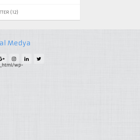
TTER
(12)
al Medya
c_html/wp-