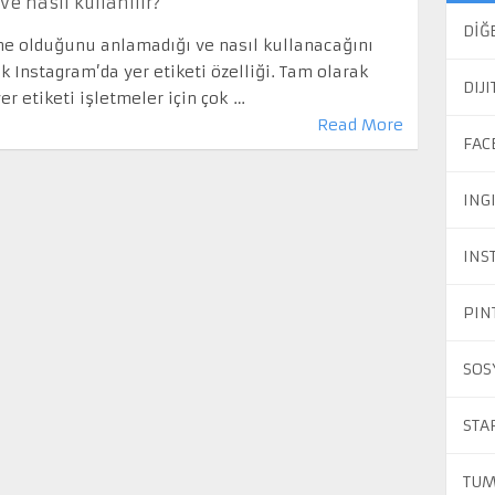
e nasıl kullanılır?
DİĞ
 ne olduğunu anlamadığı ve nasıl kullanacağını
ik Instagram’da yer etiketi özelliği. Tam olarak
DIJ
er etiketi işletmeler için çok …
Read More
FAC
ING
INS
PIN
SOS
STA
TUM