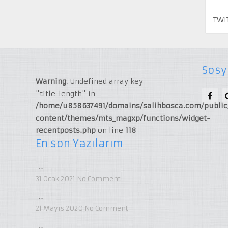
TWI
Sosy
Warning
: Undefined array key
"title_length" in
/home/u858637491/domains/salihbosca.com/publi
content/themes/mts_magxp/functions/widget-
recentposts.php
on line
118
En son Yazılarım
…
31 Ocak 2021
No Comment
…
21 Mayıs 2020
No Comment
…