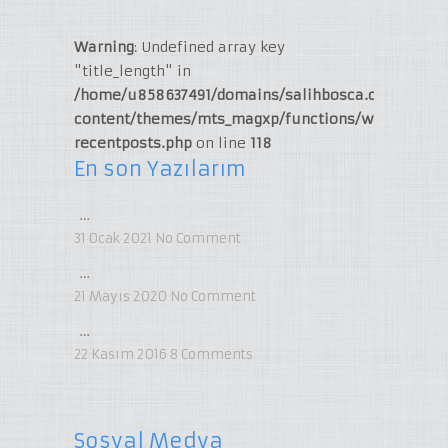
Warning
: Undefined array key
"title_length" in
/home/u858637491/domains/salihbosca.com/publi
content/themes/mts_magxp/functions/widget-
recentposts.php
on line
118
En son Yazılarım
…
31 Ocak 2021
No Comment
…
21 Mayıs 2020
No Comment
…
22 Kasım 2016
8
Comments
Sosyal Medya