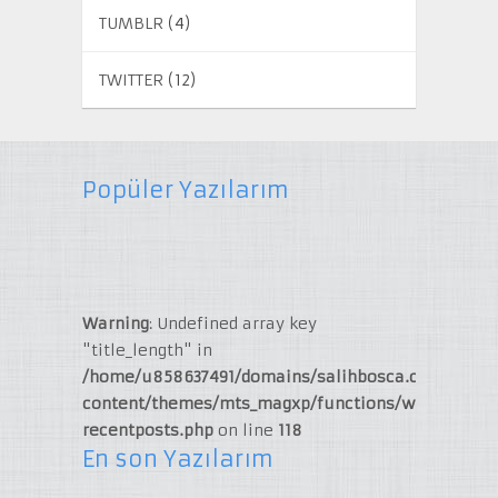
TUMBLR
(4)
TWITTER
(12)
Popüler Yazılarım
Warning
: Undefined array key
"title_length" in
/home/u858637491/domains/salihbosca.com/publi
content/themes/mts_magxp/functions/widget-
recentposts.php
on line
118
En son Yazılarım