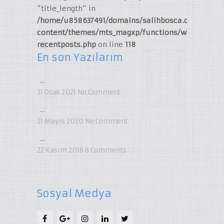
"title_length" in
/home/u858637491/domains/salihbosca.com/publi
content/themes/mts_magxp/functions/widget-
recentposts.php
on line
118
En son Yazılarım
…
31 Ocak 2021
No Comment
…
21 Mayıs 2020
No Comment
…
22 Kasım 2016
8
Comments
Sosyal Medya