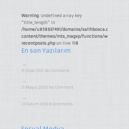
Warning
: Undefined array key
"title_length" in
/home/u858637491/domains/salihbosca.com/publi
content/themes/mts_magxp/functions/widget-
recentposts.php
on line
118
En son Yazılarım
…
31 Ocak 2021
No Comment
…
21 Mayıs 2020
No Comment
…
22 Kasım 2016
8
Comments
Sosyal Medya