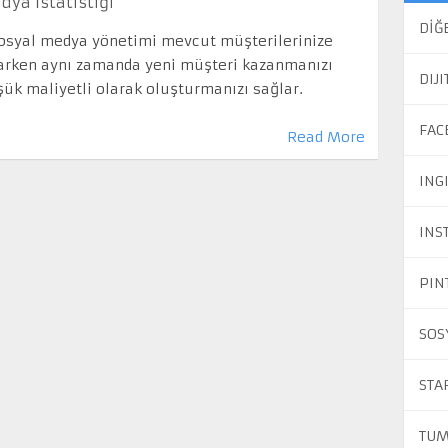
ya İstatistiği
DİĞ
osyal medya yönetimi mevcut müşterilerinize
larken aynı zamanda yeni müşteri kazanmanızı
DIJ
şük maliyetli olarak oluşturmanızı sağlar.
FAC
Read More
ING
INS
PIN
SOS
STA
TUM