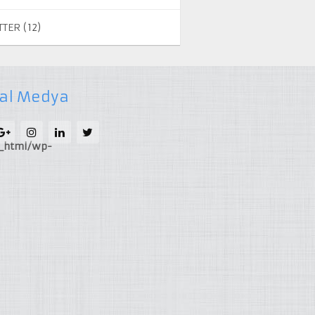
TTER
(12)
al Medya
c_html/wp-