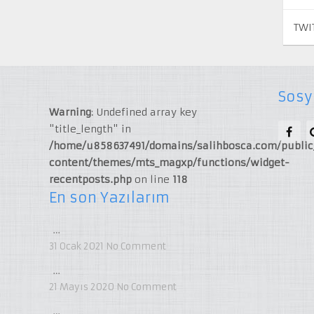
TWI
Sosy
Warning
: Undefined array key
"title_length" in
/home/u858637491/domains/salihbosca.com/publi
content/themes/mts_magxp/functions/widget-
recentposts.php
on line
118
En son Yazılarım
…
31 Ocak 2021
No Comment
…
21 Mayıs 2020
No Comment
…