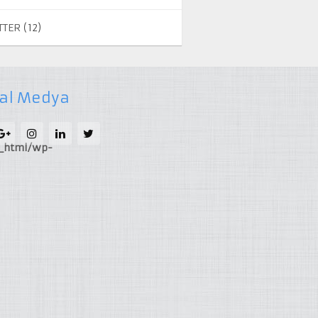
TTER
(12)
al Medya
c_html/wp-