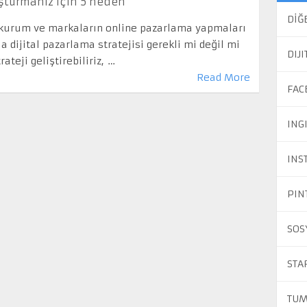
luşturmanız için 5 neden
DİĞ
m kurum ve markaların online pazarlama yapmaları
la dijital pazarlama stratejisi gerekli mi değil mi
DIJ
ateji geliştirebiliriz, …
Read More
FAC
ING
INS
PIN
SOS
STA
TUM