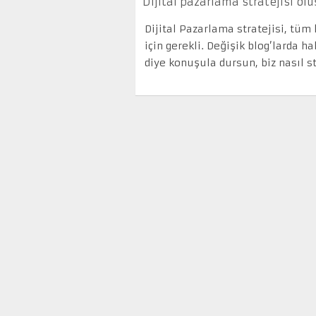
Dijital pazarlama stratejisi o
Dijital Pazarlama stratejisi, tü
için gerekli. Değişik blog’larda ha
diye konuşula dursun, biz nasıl str