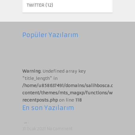
TWITTER
(12)
Popüler Yazılarım
Warning
: Undefined array key
"title_length" in
/home/u858637491/domains/salihbosca.com/publi
content/themes/mts_magxp/functions/widget-
recentposts.php
on line
118
En son Yazılarım
…
31 Ocak 2021
No Comment