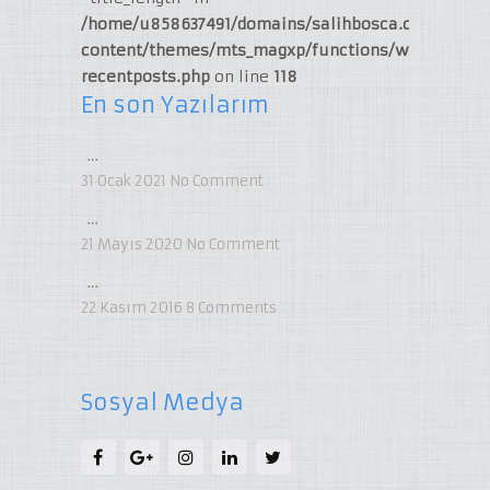
/home/u858637491/domains/salihbosca.com/publi
content/themes/mts_magxp/functions/widget-
recentposts.php
on line
118
En son Yazılarım
…
31 Ocak 2021
No Comment
…
21 Mayıs 2020
No Comment
…
22 Kasım 2016
8
Comments
Sosyal Medya