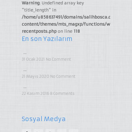
Warning
: Undefined array key
"title_length" in
/home/u858637491/domains/salihbosca.com/publi
content/themes/mts_magxp/functions/widget-
recentposts.php
on line
118
En son Yazılarım
…
31 Ocak 2021
No Comment
…
21 Mayıs 2020
No Comment
…
22 Kasım 2016
8
Comments
Sosyal Medya