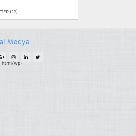
TTER
(12)
al Medya
c_html/wp-