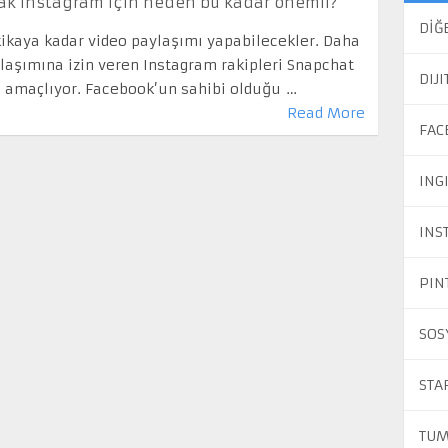
mak Instagram için neden bu kadar önemli?
DİĞ
akikaya kadar video paylaşımı yapabilecekler. Daha
laşımına izin veren Instagram rakipleri Snapchat
DIJ
i amaçlıyor. Facebook’un sahibi olduğu …
Read More
FAC
ING
INS
PIN
SOS
STA
TUM