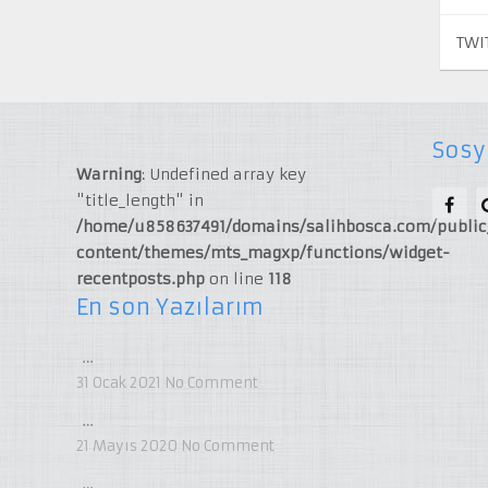
TWI
Sosy
Warning
: Undefined array key
"title_length" in
/home/u858637491/domains/salihbosca.com/publi
content/themes/mts_magxp/functions/widget-
recentposts.php
on line
118
En son Yazılarım
…
31 Ocak 2021
No Comment
…
21 Mayıs 2020
No Comment
…