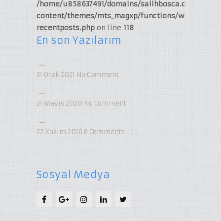
/home/u858637491/domains/salihbosca.com/publi
content/themes/mts_magxp/functions/widget-
recentposts.php
on line
118
En son Yazılarım
…
31 Ocak 2021
No Comment
…
21 Mayıs 2020
No Comment
…
22 Kasım 2016
8
Comments
Sosyal Medya