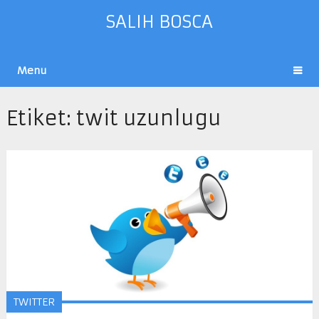
SALIH BOSCA
Menu
Etiket:
twit uzunlugu
TWITTER