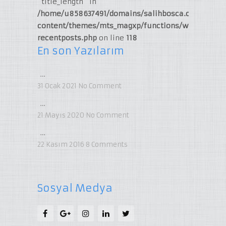
"title_length" in
/home/u858637491/domains/salihbosca.com/publi
content/themes/mts_magxp/functions/widget-
recentposts.php
on line
118
En son Yazılarım
…
31 Ocak 2021
No Comment
…
21 Mayıs 2020
No Comment
…
22 Kasım 2016
8
Comments
Sosyal Medya