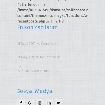
"title_length" in
/home/u858637491/domains/salihbosca.com/publi
content/themes/mts_magxp/functions/widget-
recentposts.php
on line
118
En son Yazılarım
…
31 Ocak 2021
No Comment
…
21 Mayıs 2020
No Comment
…
22 Kasım 2016
8
Comments
Sosyal Medya