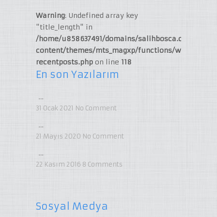
Warning
: Undefined array key
"title_length" in
/home/u858637491/domains/salihbosca.com/publi
content/themes/mts_magxp/functions/widget-
recentposts.php
on line
118
En son Yazılarım
…
31 Ocak 2021
No Comment
…
21 Mayıs 2020
No Comment
…
22 Kasım 2016
8
Comments
Sosyal Medya