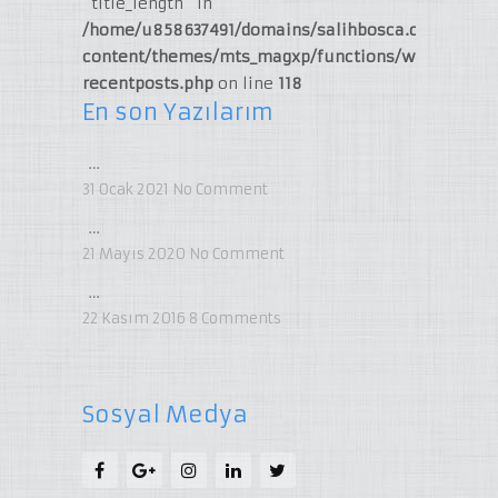
"title_length" in
/home/u858637491/domains/salihbosca.com/publi
content/themes/mts_magxp/functions/widget-
recentposts.php
on line
118
En son Yazılarım
…
31 Ocak 2021
No Comment
…
21 Mayıs 2020
No Comment
…
22 Kasım 2016
8
Comments
Sosyal Medya