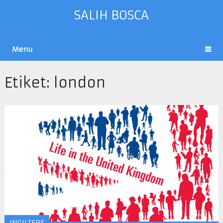
SALIH BOSCA
Menu
Etiket:
london
INGILTERE