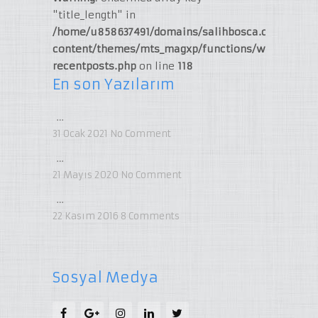
"title_length" in
/home/u858637491/domains/salihbosca.com/publi
content/themes/mts_magxp/functions/widget-
recentposts.php
on line
118
En son Yazılarım
…
31 Ocak 2021
No Comment
…
21 Mayıs 2020
No Comment
…
22 Kasım 2016
8
Comments
Sosyal Medya