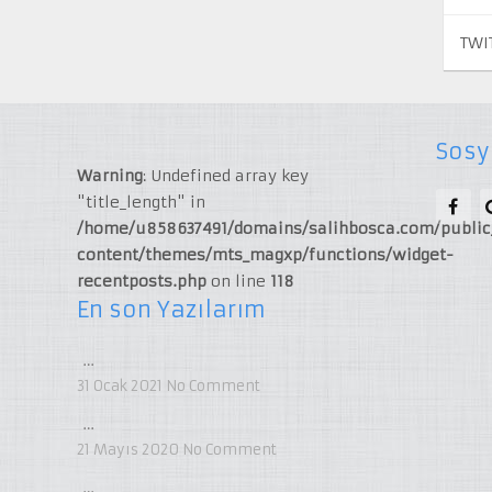
TWI
Sosy
Warning
: Undefined array key
"title_length" in
/home/u858637491/domains/salihbosca.com/publi
content/themes/mts_magxp/functions/widget-
recentposts.php
on line
118
En son Yazılarım
…
31 Ocak 2021
No Comment
…
21 Mayıs 2020
No Comment
…