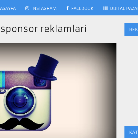
ASAYFA
INSTAGRAM
FACEBOOK
DIJITAL PAZ
sponsor reklamlari
RE
KAT