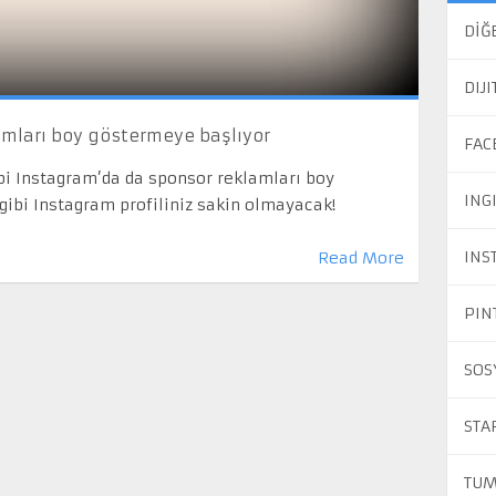
DİĞ
DIJ
mları boy göstermeye başlıyor
FAC
bi Instagram’da da sponsor reklamları boy
ING
 gibi Instagram profiliniz sakin olmayacak!
INS
Read More
PIN
SOS
STA
TUM