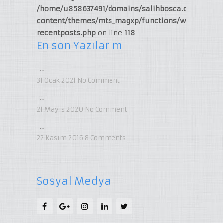
/home/u858637491/domains/salihbosca.com/publi
content/themes/mts_magxp/functions/widget-
recentposts.php
on line
118
En son Yazılarım
…
31 Ocak 2021
No Comment
…
21 Mayıs 2020
No Comment
…
22 Kasım 2016
8
Comments
Sosyal Medya