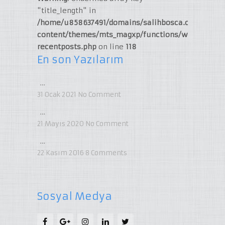
"title_length" in
/home/u858637491/domains/salihbosca.com/publi
content/themes/mts_magxp/functions/widget-
recentposts.php
on line
118
En son Yazılarım
…
31 Ocak 2021
No Comment
…
21 Mayıs 2020
No Comment
…
22 Kasım 2016
8
Comments
Sosyal Medya