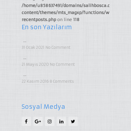
/home/u858637491/domains/salihbosca.com/publi
content/themes/mts_magxp/functions/widget-
recentposts.php
on line
118
En son Yazılarım
…
31 Ocak 2021
No Comment
…
21 Mayıs 2020
No Comment
…
22 Kasım 2016
8
Comments
Sosyal Medya