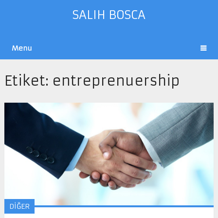
SALIH BOSCA
Menu
Etiket:
entreprenuership
DİĞER