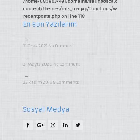
/home/u858637491/domains/salihbosca.com/publi
content/themes/mts_magxp/functions/widget-
recentposts.php
on line
118
En son Yazılarım
…
31 Ocak 2021
No Comment
…
21 Mayıs 2020
No Comment
…
22 Kasım 2016
8
Comments
Sosyal Medya