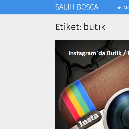
SALIH BOSCA
AN
Etiket:
butık