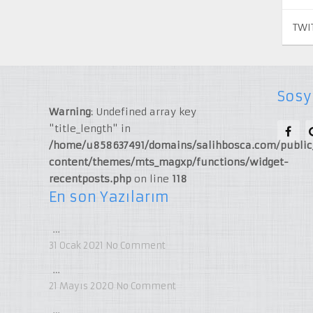
TWI
Sosy
Warning
: Undefined array key
"title_length" in
/home/u858637491/domains/salihbosca.com/publi
content/themes/mts_magxp/functions/widget-
recentposts.php
on line
118
En son Yazılarım
…
31 Ocak 2021
No Comment
…
21 Mayıs 2020
No Comment
…