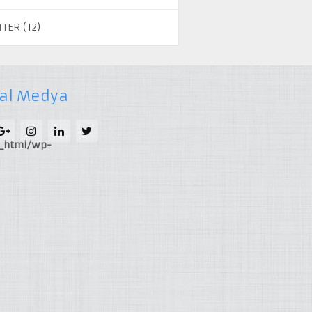
TTER
(12)
al Medya
c_html/wp-