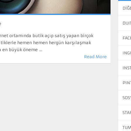
DİĞ
DIJ
?
net ortamında butik açıp satış yapan birçok
FAC
butiklerle hemen hemen hergün karşılaşmak
da en büyük öneme …
ING
Read More
INS
PIN
SOS
STA
TUM