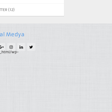
TTER
(12)
al Medya
c_html/wp-