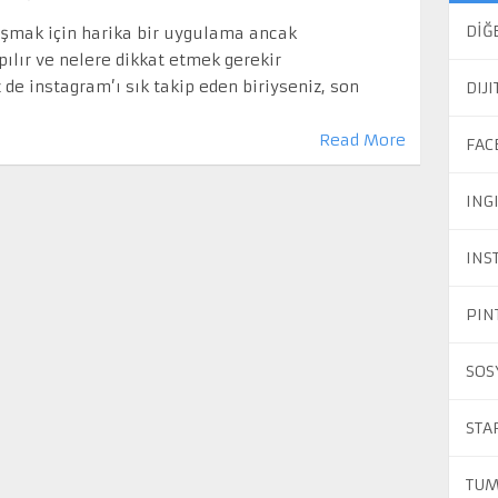
DİĞ
laşmak için harika bir uygulama ancak
pılır ve nelere dikkat etmek gerekir
 de instagram’ı sık takip eden biriyseniz, son
DIJ
Read More
FAC
ING
INS
PIN
SOS
STA
TUM