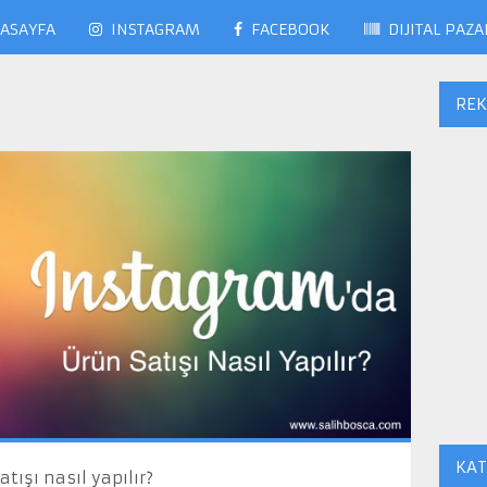
ASAYFA
INSTAGRAM
FACEBOOK
DIJITAL PAZ
RE
KAT
ışı nasıl yapılır?