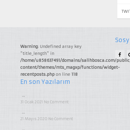
TWI
Sosy
Warning
: Undefined array key
"title_length" in
/home/u858637491/domains/salihbosca.com/publi
content/themes/mts_magxp/functions/widget-
recentposts.php
on line
118
En son Yazılarım
…
31 Ocak 2021
No Comment
…
21 Mayıs 2020
No Comment
…