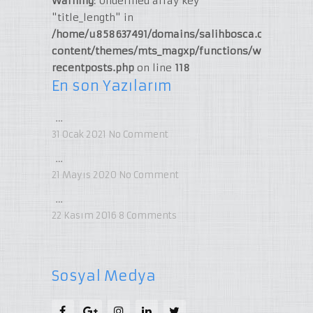
Warning
: Undefined array key
"title_length" in
/home/u858637491/domains/salihbosca.com/publi
content/themes/mts_magxp/functions/widget-
recentposts.php
on line
118
En son Yazılarım
…
31 Ocak 2021
No Comment
…
21 Mayıs 2020
No Comment
…
22 Kasım 2016
8
Comments
Sosyal Medya