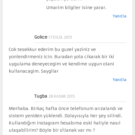
Umarim bilgiler isine yarar.
Yanıtla
Gokce
17 EYLÜL 2015
Cok tesekkur ederim bu guzel yaziniz ve
yonlendirmeniz icin. Buradan yola cikarak bir iki
uygulama deneyecegim ve kendime uygun olani
kullanacagim. Saygilar
Yanıtla
Tugba
28 KASIM 2015
Merhaba. Birkaç hafta önce telefonum arızalandı ve
sistem yeniden yüklendi. Dolayısıyla her şey silindi.
Kullandığım instagram hesabıma eski haliyle nasıl
ulaşabilirim? Böyle bir o\lanak var mı ?