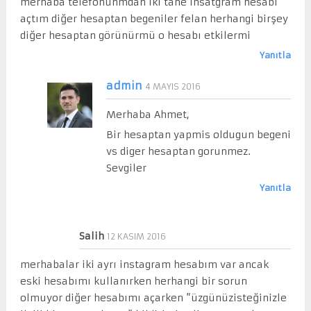
merhaba telefonunmdan iki tane insatgram hesabı
açtım diğer hesaptan begeniler felan herhangi birşey
diğer hesaptan görünürmü o hesabı etkilermi
Yanıtla
admin
4 MAYIS 2016
Merhaba Ahmet,
Bir hesaptan yapmis oldugun begeni
vs diger hesaptan gorunmez.
Sevgiler
Yanıtla
Salih
12 KASIM 2016
merhabalar iki ayrı instagram hesabım var ancak
eski hesabımı kullanırken herhangi bir sorun
olmuyor diğer hesabımı açarken ”üzgünüzisteğinizle