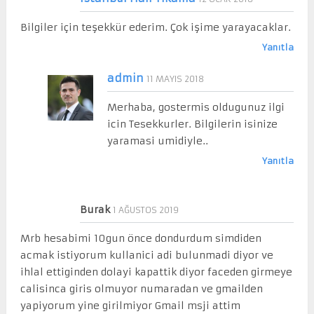
Bilgiler için teşekkür ederim. Çok işime yarayacaklar.
Yanıtla
admin
11 MAYIS 2018
Merhaba, gostermis oldugunuz ilgi
icin Tesekkurler. Bilgilerin isinize
yaramasi umidiyle..
Yanıtla
Burak
1 AĞUSTOS 2019
Mrb hesabimi 10gun önce dondurdum simdiden
acmak istiyorum kullanici adi bulunmadi diyor ve
ihlal ettiginden dolayi kapattik diyor faceden girmeye
calisinca giris olmuyor numaradan ve gmailden
yapiyorum yine girilmiyor Gmail msji attim