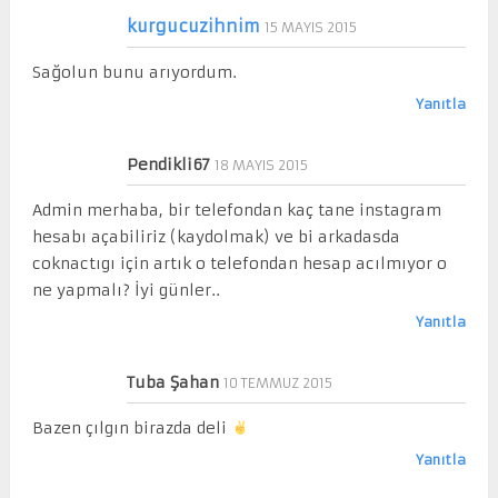
kurgucuzihnim
15 MAYIS 2015
Sağolun bunu arıyordum.
Yanıtla
Pendikli67
18 MAYIS 2015
Admin merhaba, bir telefondan kaç tane instagram
hesabı açabiliriz (kaydolmak) ve bi arkadasda
coknactıgı için artık o telefondan hesap acılmıyor o
ne yapmalı? İyi günler..
Yanıtla
Tuba Şahan
10 TEMMUZ 2015
Bazen çılgın birazda deli
Yanıtla