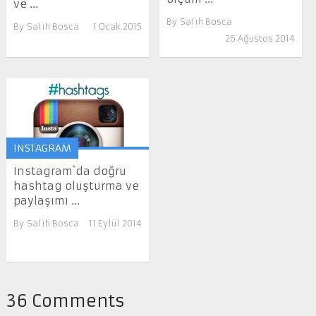
ve ...
By
Salih Bosca
By
Salih Bosca
1 Ocak 2015
26 Ağustos 2014
INSTAGRAM
Instagram`da doğru
hashtag oluşturma ve
paylaşımı ...
By
Salih Bosca
11 Eylül 2014
36 Comments