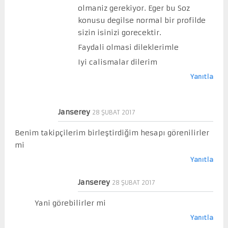
olmaniz gerekiyor. Eger bu Soz
konusu degilse normal bir profilde
sizin isinizi gorecektir.
Faydali olmasi dileklerimle
Iyi calismalar dilerim
Yanıtla
Janserey
28 ŞUBAT 2017
Benim takipçilerim birleştirdiğim hesapı görenilirler
mi
Yanıtla
Janserey
28 ŞUBAT 2017
Yani görebilirler mi
Yanıtla