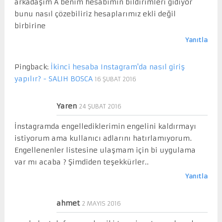
arkadaşım A benim hesabımın bildirimleri gidiyor
bunu nasıl çözebiliriz hesaplarımız ekli değil
birbirine
Yanıtla
Pingback:
İkinci hesaba Instagram'da nasıl giriş
yapılır? - SALIH BOSCA
16 ŞUBAT 2016
Yaren
24 ŞUBAT 2016
İnstagramda engellediklerimin engelini kaldırmayı
istiyorum ama kullanıcı adlarını hatırlamıyorum.
Engellenenler listesine ulaşmam için bi uygulama
var mı acaba ? Şimdiden teşekkürler..
Yanıtla
ahmet
2 MAYIS 2016