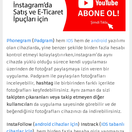
Phonegram
(
Padgram
)
hem
IOS
hem de
android
yazılımı
olan cihazlarda
,
yine benzer şekilde birden fazla hesabı
kontrol etmeyi kolaylaştırırken,instagram’da aynı
cihazda yüklü olduğu sürece kendi uygulaması
üzerinden de fotoğraf paylaşmaya izin veren bir
uygulama. Padgram ile paylaşılan fotoğrafları
inceleyebilir,
hashtag
ile birbirinden farklı içerikte
fotoğrafları keşfedebilirsiniz. Aynı zaman da sizi
takipten çıkaranları veya takip etmeyen diğer
kullanıcıları
da uygulama sayesinde görebilir ve de
beğendiğiniz fotoğrafları cihazınızı da indirebilirsiniz.
InstaFollow (
android cihazlar için
) Instrack (
IOS tabanlı
cihazlar için
),
hem birden fazla hesaba giriş yapmanıza