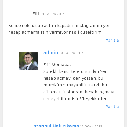
Elif
18 KASIM 2017
Bende cok hesap actım kapadım instagramım yeni
hesap acmama izin vermiyor nasıl düzeltirim
Yanıtla
admin
18 KASIM 2017
Elif Merhaba,
Surekli kendi telefonundan Yeni
hesap acmayi deniyorsan, bu
mümkün olmayabilir. Farklı bir
cihazdan instagram hesabı açmayı
deneyebilir misin? Teşekkürler
Yanıtla
İstanbul Halı Yıkama
12 OCAK 2018